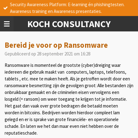
Security Awareness Platform: E-learning én phishingtesten.
Ga
Awareness training en Awareness presentaties.
direct
naar
KOCH CONSULTANCY
de
hoofdinhoud
Bereid je voor op Ransomware
Gepubliceerd op 28 september 2021 om 16:28
Ransomware is momenteel de grootste (cyber)dreiging waar
iedereen die gebruik maakt van computers, laptops, telefoons,
tablets , etc. mee te maken heeft. Als je getroffen wordt door een
ransomware besmetting zijn de gevolgen groot: Alle bestanden zijn
onbruikbaar gemaakt en de criminelen eisen vervolgens een
losgeld (= ransom) om weer toegang te krijgen tot je informatie.
Het gaat dan vaak over grote bedragen die betaald moeten
worden in bitcoins. Bedrijven worden hierdoor compleet lam
gelegd en er is sprake van grote financiële- en operationele
schade. En laten we het dan maar even niet hebben over de
reputatieschade.