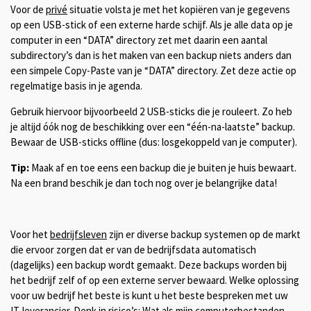
Voor de
privé
situatie volsta je met het kopiëren van je gegevens
op een USB-stick of een externe harde schijf. Als je alle data op je
computer in een “DATA” directory zet met daarin een aantal
subdirectory’s dan is het maken van een backup niets anders dan
een simpele Copy-Paste van je “DATA” directory. Zet deze actie op
regelmatige basis in je agenda.
Gebruik hiervoor bijvoorbeeld 2 USB-sticks die je rouleert. Zo heb
je altijd óók nog de beschikking over een “één-na-laatste” backup.
Bewaar de USB-sticks offline (dus: losgekoppeld van je computer).
Tip:
Maak af en toe eens een backup die je buiten je huis bewaart.
Na een brand beschik je dan toch nog over je belangrijke data!
Voor het
bedrijfsleven
zijn er diverse backup systemen op de markt
die ervoor zorgen dat er van de bedrijfsdata automatisch
(dagelijks) een backup wordt gemaakt. Deze backups worden bij
het bedrijf zelf of op een externe server bewaard. Welke oplossing
voor uw bedrijf het beste is kunt u het beste bespreken met uw
IT-leverancier. Denk in risico’s: Wat als mijn computerbestanden