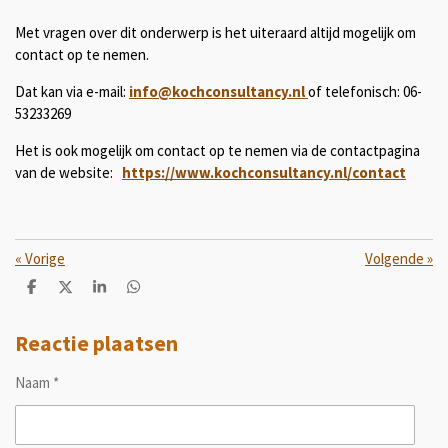
Met vragen over dit onderwerp is het uiteraard altijd mogelijk om
contact op te nemen.
Dat kan via e-mail:
info@kochconsultancy.nl
of telefonisch: 06-
53233269
Het is ook mogelijk om contact op te nemen via de contactpagina
van de website:
https://www.kochconsultancy.nl/contact
«
Vorige
Volgende
»
D
D
S
D
e
e
h
e
l
e
a
l
e
l
r
e
Reactie plaatsen
n
e
n
Naam *