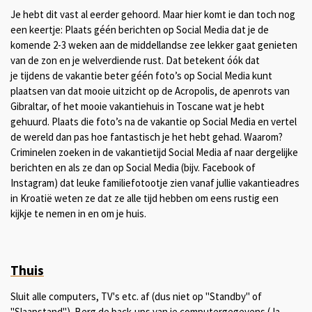
Je hebt dit vast al eerder gehoord. Maar hier komt ie dan toch nog
een keertje: Plaats géén berichten op Social Media dat je de
komende 2-3 weken aan de middellandse zee lekker gaat genieten
van de zon en je welverdiende rust. Dat betekent óók dat
je tijdens de vakantie beter géén foto’s op Social Media kunt
plaatsen van dat mooie uitzicht op de Acropolis, de apenrots van
Gibraltar, of het mooie vakantiehuis in Toscane wat je hebt
gehuurd. Plaats die foto’s na de vakantie op Social Media en vertel
de wereld dan pas hoe fantastisch je het hebt gehad. Waarom?
Criminelen zoeken in de vakantietijd Social Media af naar dergelijke
berichten en als ze dan op Social Media (bijv. Facebook of
Instagram) dat leuke familiefotootje zien vanaf jullie vakantieadres
in Kroatië weten ze dat ze alle tijd hebben om eens rustig een
kijkje te nemen in en om je huis.
Thuis
Sluit alle computers, TV's etc. af (dus niet op "Standby" of
"Slaapstand"). Berg de back-ups van je computergegevens (Ja,