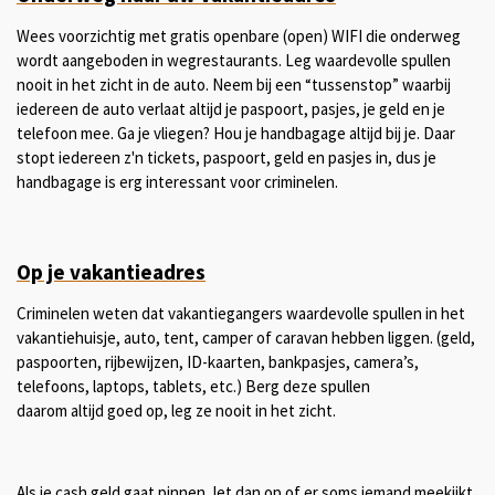
Wees voorzichtig met gratis openbare (open) WIFI die onderweg
wordt aangeboden in wegrestaurants. Leg waardevolle spullen
nooit in het zicht in de auto. Neem bij een “tussenstop” waarbij
iedereen de auto verlaat altijd je paspoort, pasjes, je geld en je
telefoon mee. Ga je vliegen? Hou je handbagage altijd bij je. Daar
stopt iedereen z'n tickets, paspoort, geld en pasjes in, dus je
handbagage is erg interessant voor criminelen.
Op je vakantieadres
Criminelen weten dat vakantiegangers waardevolle spullen in het
vakantiehuisje, auto, tent, camper of caravan hebben liggen. (geld,
paspoorten, rijbewijzen, ID-kaarten, bankpasjes, camera’s,
telefoons, laptops, tablets, etc.) Berg deze spullen
daarom altijd goed op, leg ze nooit in het zicht.
Als je cash geld gaat pinnen, let dan op of er soms iemand meekijkt.