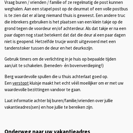
Vraag buren / vrienden / familie of ze regelmatig de post kunnen
weghalen. Aan een stapel post op de deurmat of een volle postbus
is te zien dat er al lang niemand thuis is geweest. Een andere truc
die inbrekers gebruiken is het plaatsen van een klein takje op de
grond tegen de voordeur en/of achterdeur. Als dat takje er na een
paar dagen nog staat betekent dat dat die deur al een paar dagen
niet is geopend. Hetzelfde trucje wordt uitgevoerd met een
tandenstoker tussen de deur en het deurkozijn.
Gebruik timers om de verlichting in je huis op bepaalde tijden
aan/uit te schakelen. (beneden- én bovenverdieping!)
Berg waardevolle spullen die u thuis achterlaat goed op.
Een
verstopt
kluisje maakt het echt véél moeilijker om er met uw
waardevolle bezittingen vandoor te gaan.
Laat informatie achter bij buren/familie/vrienden over jullie
vakantieadres(sen) en hoe jullie te bereiken zijn.
Onderweg naar uw vakantieadres