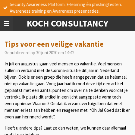
Security Awareness Platform: E-learning én phishingtesten.
Ga
Awareness training en Awareness presentaties.
direct
naar
KOCH CONSULTANCY
de
hoofdinhoud
Tips voor een veilige vakantie
Gepubliceerd op 30 juni 2020 om 14:42
In juli en augustus gaan veel mensen op vakantie. Veel mensen
zullen in verband met de Corona-situatie dit jaar in Nederland
blijven. Ook is er een groep die heeft aangegeven dat ze helemaal
niet op vakantie gaan.
Vorig jaar had ik rond deze tijd een artikel
geplaatst met een aantal punten om over na te denken voordat je
vertrekt. Ik plaats dit artikel in een licht aangepaste vorm toch
even opnieuw. Waarom? Omdat ik ervan overtuigd ben dat veel
mensen er iets aan hebben en reageren met: “Oh Ja! Goed dat ik er
even aan herinnerd wordt”.
Heeft u andere tips? Laat ze dan weten, we kunnen daar allemaal
profijt van hebben.