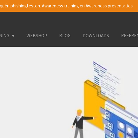
ng én phishingtesten. Awareness training en Awareness presentaties.
INING
WEBSHOP
BLOG
DOWNLOADS
REFERE