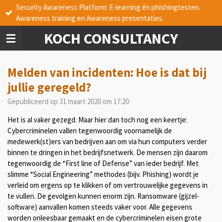
Security Awareness Platform: E-learning én phishingtesten.
Ga
Awareness training en Awareness presentaties.
direct
naar
KOCH CONSULTANCY
de
hoofdinhoud
Melden van incidenten: Hoe is dat bij
jullie geregeld?
Gepubliceerd op 31 maart 2020 om 17:20
Het is al vaker gezegd. Maar hier dan toch nog een keertje:
Cybercriminelen vallen tegenwoordig voornamelijk de
medewerk(st)ers van bedrijven aan om via hun computers verder
binnen te dringen in het bedrijfsnetwerk. De mensen zijn daarom
tegenwoordig de “First line of Defense” van ieder bedrijf. Met
slimme “Social Engineering” methodes (bijv. Phishing) wordt je
verleid om ergens op te klikken of om vertrouwelijke gegevens in
te vullen. De gevolgen kunnen enorm zijn. Ransomware (gijzel-
software) aanvallen komen steeds vaker voor. Alle gegevens
worden onleesbaar gemaakt en de cybercriminelen eisen grote