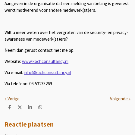
Aangeven in de organisatie dat een melding van belang is geweest
werkt motiverend voor andere medewerk(st)ers.
Wilt u meer weten over het vergroten van de security- en privacy-
awareness van medewerk(st)ers?
Neem dan gerust contact met me op.
Website:
www.kochconsultancy.nl
Via e-mail:
info@kochconsultancy.nl
Via telefoon: 06-53233269
«
Vorige
Volgende
»
D
D
S
D
e
e
h
e
l
e
a
l
e
l
r
e
Reactie plaatsen
n
e
n