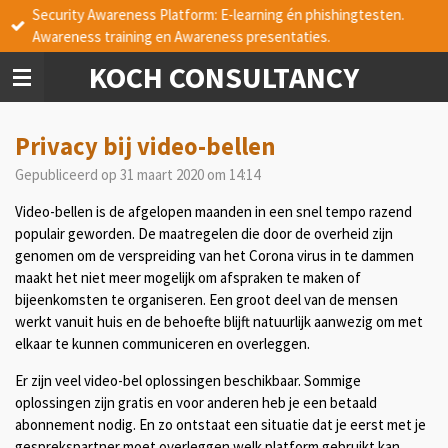
Security Awareness Platform: E-learning én phishingtesten.
Ga
Awareness training en Awareness presentaties.
direct
naar
KOCH CONSULTANCY
de
hoofdinhoud
Privacy bij video-bellen
Gepubliceerd op 31 maart 2020 om 14:14
Video-bellen is de afgelopen maanden in een snel tempo razend
populair geworden. De maatregelen die door de overheid zijn
genomen om de verspreiding van het Corona virus in te dammen
maakt het niet meer mogelijk om afspraken te maken of
bijeenkomsten te organiseren. Een groot deel van de mensen
werkt vanuit huis en de behoefte blijft natuurlijk aanwezig om met
elkaar te kunnen communiceren en overleggen.
Er zijn veel video-bel oplossingen beschikbaar. Sommige
oplossingen zijn gratis en voor anderen heb je een betaald
abonnement nodig. En zo ontstaat een situatie dat je eerst met je
gesprekspartner moet overleggen welk platform gebruikt kan