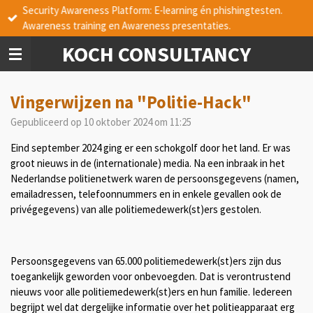
Security Awareness Platform: E-learning én phishingtesten.
Ga
Awareness training en Awareness presentaties.
direct
naar
KOCH CONSULTANCY
de
hoofdinhoud
Vingerwijzen na "Politie-Hack"
Gepubliceerd op 10 oktober 2024 om 11:25
Eind september 2024 ging er een schokgolf door het land. Er was
groot nieuws in de (internationale) media. Na een inbraak in het
Nederlandse politienetwerk waren de persoonsgegevens (namen,
emailadressen, telefoonnummers en in enkele gevallen ook de
privégegevens) van alle politiemedewerk(st)ers gestolen.
Persoonsgegevens van 65.000 politiemedewerk(st)ers zijn dus
toegankelijk geworden voor onbevoegden. Dat is verontrustend
nieuws voor alle politiemedewerk(st)ers en hun familie. Iedereen
begrijpt wel dat dergelijke informatie over het politieapparaat erg