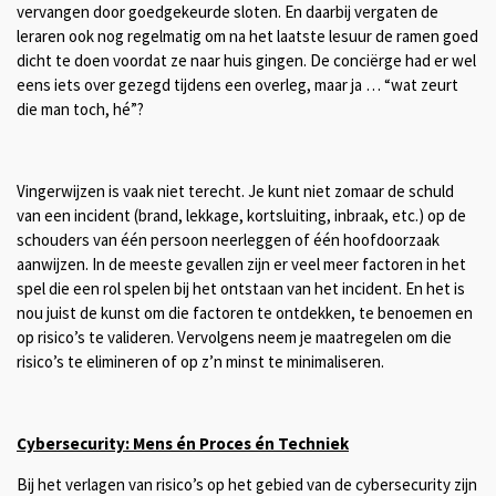
vervangen door goedgekeurde sloten. En daarbij vergaten de
leraren ook nog regelmatig om na het laatste lesuur de ramen goed
dicht te doen voordat ze naar huis gingen. De conciërge had er wel
eens iets over gezegd tijdens een overleg, maar ja … “wat zeurt
die man toch, hé”?
Vingerwijzen is vaak niet terecht.
Je kunt niet zomaar de schuld
van een incident (brand, lekkage, kortsluiting, inbraak, etc.) op de
schouders van één persoon neerleggen of één hoofdoorzaak
aanwijzen. In de meeste gevallen zijn er veel meer factoren in het
spel die een rol spelen bij het ontstaan van het incident. En het is
nou juist de kunst om die factoren te ontdekken, te benoemen en
op risico’s te valideren. Vervolgens neem je maatregelen om die
risico’s te elimineren of op z’n minst te minimaliseren.
Cybersecurity: Mens én Proces én Techniek
Bij het verlagen van risico’s op het gebied van de cybersecurity zijn